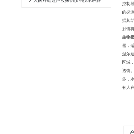
人防焊缝超声波探伤仪的技术讲解
控制
的探测
据其
射镜
生物
器，
涅尔
区域
透镜
多，水
有人