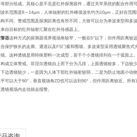
器等部分组成。其核心是不见是红外探测器件，通过关学系统的配合作用
波长范围是8～14μm，人体辐射的红外峰值波长约为10μm，正好在范围以内被动式红
结构不同、警戒范围及探测距离也有所不同，大致可以分为单波束型和多波
将来自目标的红外辐射汇聚在红外传感器上。
报警器
这种方式的探测器境界视场角较窄，一般在5°以下，但作用距离较
适合保护狭长的走廊、通道以及FS门窗和围墙。多波束型采用透镜聚焦式
透镜。这种透镜是用特殊塑料一次成型，若干个小透镜排列在一个弧面上
，构成立体警戒。菲涅尔透镜自上而下分为几排，上面透镜较多，下边较
。下边透镜较少，一是因为人体下部红外辐射较弱，二是为防止地面小动物
平可以大于90°，垂直视场角ZD也可以达到90°，但作用距离较近。
在透镜视场内走动就会报警。
产品咨询