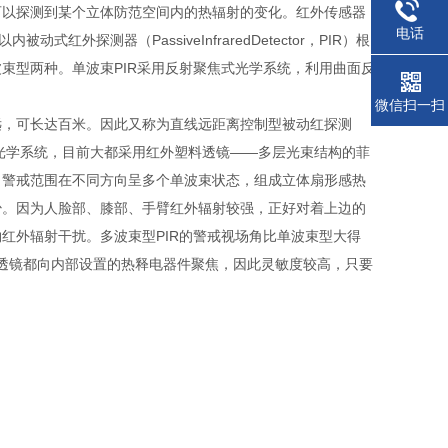
可以探测到某个立体防范空间内的热辐射的变化。红外传感器
电话
外探测器（PassiveInfraredDetector，PIR）根
束型两种。单波束PIR采用反射聚焦式光学系统，利用曲面反
微信扫一扫
远，可长达百米。因此又称为直线远距离控制型被动红探测
光学系统，目前大都采用红外塑料透镜——多层光束结构的菲
。警戒范围在不同方向呈多个单波束状态，组成立体扇形感热
少。因为人脸部、膝部、手臂红外辐射较强，正好对着上边的
红外辐射干扰。多波束型PIR的警戒视场角比单波束型大得
所有透镜都向内部设置的热释电器件聚焦，因此灵敏度较高，只要