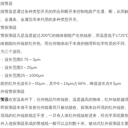
式报警器
式报警器是通过各种类型开关的闭合和断开来控制电路产生通、断，从而
丝、金属条、金属箔等来代用的多种类型开关。
报警探测器
报警探测器凡是温度超过JD0℃的物体都能产生热辐射，而温度低于172
物体都能向外辐射红外热。而任何物体由于本身的物理和化学性质的不同
分为三个波段。
：波长范围0.75～3μm
：波长范围3～25μm
：波长范围25～1000μm
射的红外光波长3～50μm，其中8～14μm占46%，峰值波长在9.5μm
红外报警探测器
报警器
在室温条件下，任何物品均有辐射。温度越高的物体，红外辐射越强
，即探测器本身不发射任何能量而只被动接收、探测来自环境的红外辐射
，现场的红外辐射稳定不变，一旦有人体红外线辐射进来，经光学系统聚
红外入侵探测器形成的警戒线一般可以达到数十米。被动式红外探测器主