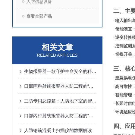
人防信息设备
二、主
查看全部产品
·
输入输出
·
储能装置
·
逆变转换
相关文章
·
控制监测
·
切换开关
RELATED ARTICLES
三、核
生物报警器一款守护生命安全的科技哨兵
·
应急供电
口部丙种射线报警器人防工程的“核生化”哨兵
·
高可靠性
·
智能管理
三防专用总控箱：人防地下室的智能指挥中枢
·
长延时供
·
环境适应
口部丙种射线报警器人防工程的“辐射哨兵”
四、应
人防钢筋混凝土扫描仪的数据解读