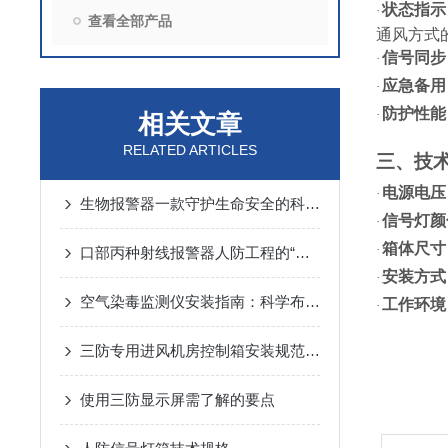
状态指示
·
查看全部产品
通风方式
信号同步
·
应急备用
·
防护性能
·
相关文章
RELATED ARTICLES
三、技
电源电压
·
生物报警器一款守护生命安全的科技哨兵
信号灯颜
·
箱体尺寸
·
口部丙种射线报警器人防工程的“核生化”哨兵
安装方式
·
空气染毒监测仪安装指南：科学布局与规范操作的关键步骤
工作环境
·
三防专用进风机房控制箱安装规范详解
使用三防显示屏需了解的要点