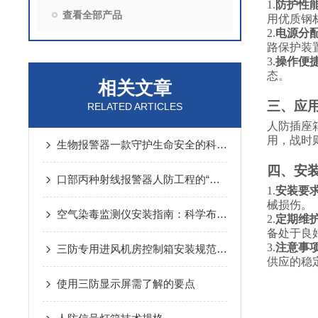
1.
防护性
查看全部产品
用优质钢
2.
电源分
路保护装
3.
操作便
态。
相关文章
三、应
RELATED ARTICLES
人防插座
用，战时
生物报警器一款守护生命安全的科技哨兵
四、安
口部丙种射线报警器人防工程的“核生化”哨兵
1.
安装要
械损伤。
空气染毒监测仪安装指南：科学布局与规范操作的关键步骤
2.
定期维
备处于良
3.
注意事
三防专用进风机房控制箱安装规范详解
供应的稳
使用三防显示屏需了解的要点