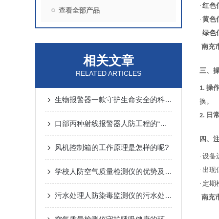
·
红色
查看全部产品
·
黄色
·
绿色
南充
相关文章
三、
RELATED ARTICLES
操
1.
生物报警器一款守护生命安全的科技哨兵
换。
日
2.
口部丙种射线报警器人防工程的“核生化”哨兵
四、
风机控制箱的工作原理是怎样的呢?
·
设备
·
出现
学校人防空气质量检测仪的优势及监测方案
·
定期
污水处理人防染毒监测仪的污水处理常规化验操作
南充