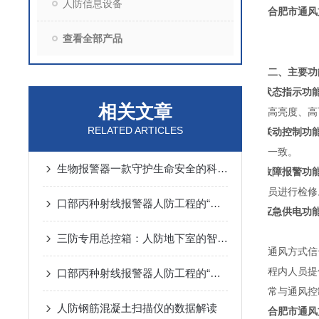
人防信息设备
合肥市通风
查看全部产品
二、主要功
1.
状态指示功
相关文章
高亮度、高
RELATED ARTICLES
2.
联动控制功
一致。
生物报警器一款守护生命安全的科技哨兵
3.
故障报警功
员进行检修
口部丙种射线报警器人防工程的“核生化”哨兵
4.
应急供电功
三防专用总控箱：人防地下室的智能指挥中枢
通风方式信
程内人员提
口部丙种射线报警器人防工程的“辐射哨兵”
常与通风控
人防钢筋混凝土扫描仪的数据解读
合肥市通风