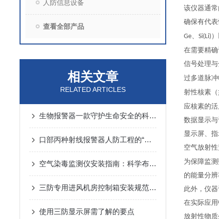
人防信息设备
该仪器通常
确保有代表
查看全部产品
、
）
Ge
Si(Li)
在需要精确
信号处理与
相关文章
过多道脉冲
RELATED ARTICLES
射性核素（
应核素的活
生物报警器一款守护生命安全的科技哨兵
数据显示与
显示屏、指
口部丙种射线报警器人防工程的“核生化”哨兵
空气放射性
为保障监测
空气染毒监测仪安装指南：科学布局与规范操作的关键步骤
的能量分辨
三防专用进风机房控制箱安装规范详解
此外，仪器
在实际应用
使用三防显示屏需了解的要点
放射性物质