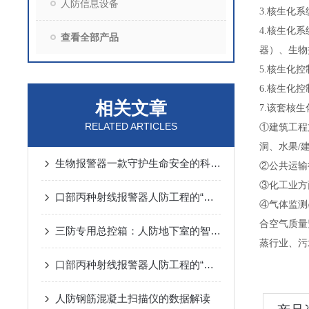
人防信息设备
3.核生化
4.核生化
查看全部产品
器）、生物
5.核生化
6.核生化
相关文章
7.该套核
RELATED ARTICLES
①建筑工程
洞、水果/
生物报警器一款守护生命安全的科技哨兵
②公共运输
③化工业方
口部丙种射线报警器人防工程的“核生化”哨兵
④气体监测
合空气质量
三防专用总控箱：人防地下室的智能指挥中枢
蒸行业、污
口部丙种射线报警器人防工程的“辐射哨兵”
人防钢筋混凝土扫描仪的数据解读