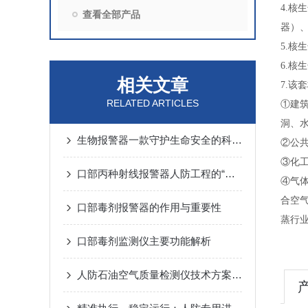
4.
查看全部产品
器）
5.核
6.核
相关文章
7.该
RELATED ARTICLES
①建
洞、
生物报警器一款守护生命安全的科技哨兵
②公
③化
口部丙种射线报警器人防工程的“核生化”哨兵
④气体
合空
口部毒剂报警器的作用与重要性
蒸行
口部毒剂监测仪主要功能解析
人防石油空气质量检测仪技术方案汇总