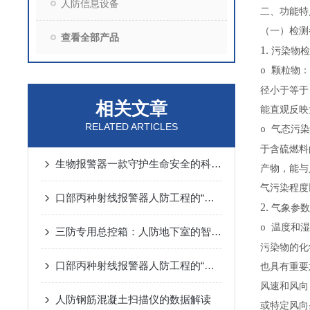
人防信息设备
二、功能特
（一）检
查看全部产品
1.
污染物检
颗粒物：
o
径小于等于
相关文章
能直观反映
RELATED ARTICLES
气态污染
o
于含硫燃料
生物报警器一款守护生命安全的科技哨兵
产物，能与
气污染程度
口部丙种射线报警器人防工程的“核生化”哨兵
2.
气象参数
温度和湿
o
三防专用总控箱：人防地下室的智能指挥中枢
污染物的化
口部丙种射线报警器人防工程的“辐射哨兵”
也具有重要
风速和风向
人防钢筋混凝土扫描仪的数据解读
或特定风向