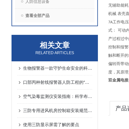
人防信息设备
无辅助能耗
机械 表壳
查看全部产品
工作电
7A
式： 可动
产过程过中
相关文章
控制和报警
RELATED ARTICLES
触和断开的
偏转而带动
生物报警器一款守护生命安全的科技哨兵
度，其原理
双金属电接
口部丙种射线报警器人防工程的“核生化”哨兵
空气染毒监测仪安装指南：科学布局与规范操作的关键步骤
产品
三防专用进风机房控制箱安装规范详解
使用三防显示屏需了解的要点