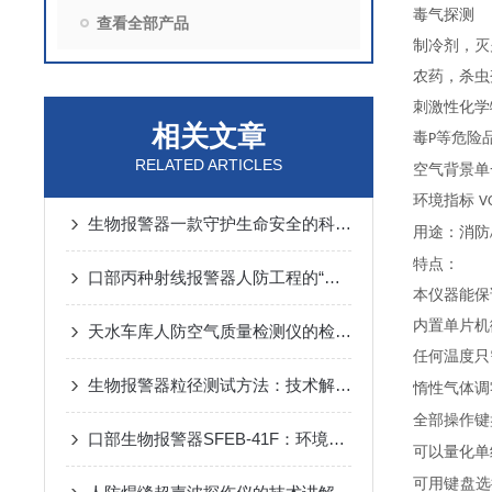
毒气探测
查看全部产品
制冷剂，灭
农药，杀虫
刺激性化学
相关文章
毒
等危险
P
RELATED ARTICLES
空气背景单
环境指标
V
生物报警器一款守护生命安全的科技哨兵
用途：消防
特点：
口部丙种射线报警器人防工程的“核生化”哨兵
本仪器能保
内置单片机
天水车库人防空气质量检测仪的检测方法
任何温度只
生物报警器粒径测试方法：技术解析与应用要点
惰性气体调
全部操作键
口部生物报警器SFEB-41F：环境生物因素变化的守护者
可以量化单
可用键盘选