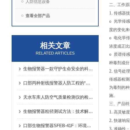
人防信息设备
二、工作
1.
传感器技
查看全部产品
光学传感
o
度的变化来
电化学传
o
相关文章
浓度成正比
RELATED ARTICLES
质谱传感
o
种毒剂成分
生物报警器一款守护生命安全的科技哨兵
2.
信号处理
传感器检测
口部丙种射线报警器人防工程的“核生化”哨兵
为毒剂的种
施。
天水车库人防空气质量检测仪的检测方法
三
、产品
生物报警器粒径测试方法：技术解析与应用要点
1.
高灵敏度
2.
快速响应
口部生物报警器SFEB-41F：环境生物因素变化的守护者
3.
准确性：