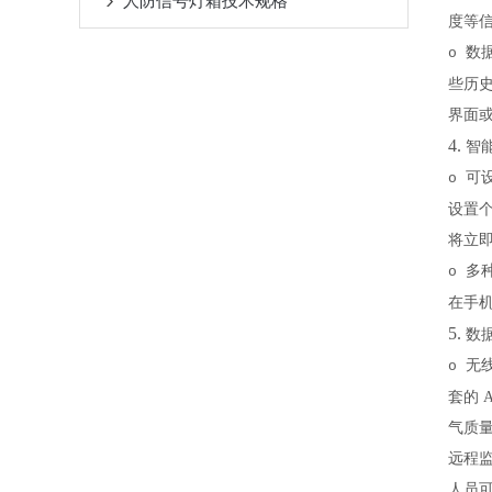
人防信号灯箱技术规格
度等
数
o
些历
界面
4.
智
可
o
设置
将立
多
o
在手
5.
数
无
o
套的 
气质
远程
人员