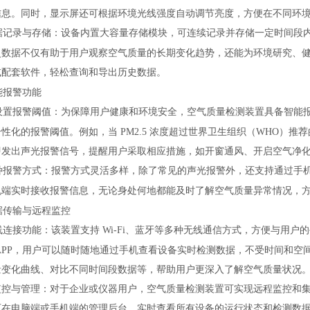
信息。同时，显示屏还可根据环境光线强度自动调节亮度，方便在不同环
据记录与存储：设备内置大容量存储模块，可连续记录并存储一定时间段
史数据不仅有助于用户观察空气质量的长期变化趋势，还能为环境研究、
或配套软件，轻松查询和导出历史数据。
能报警功能
设置报警阈值：为保障用户健康和环境安全，空气质量检测装置具备智能
个性化的报警阈值。例如，当
PM2.5 浓度超过世界卫生组织（WHO）推
即发出声光报警信号，提醒用户采取相应措施，如开窗通风、开启空气净
种报警方式：报警方式灵活多样，除了常见的声光报警外，还支持通过手
机端实时接收报警信息，无论身处何地都能及时了解空气质量异常情况，
据传输与远程监控
线连接功能：该装置支持
Wi-Fi、蓝牙等多种无线通信方式，方便与用
APP，用户可以随时随地通过手机查看设备实时检测数据，不受时间和空间
量变化曲线、对比不同时间段数据等，帮助用户更深入了解空气质量状况
监控与管理：对于企业或
仪器
用户，空气质量检测装置可实现远程监控和
可在电脑端或手机端的管理后台，实时查看所有设备的运行状态和检测数