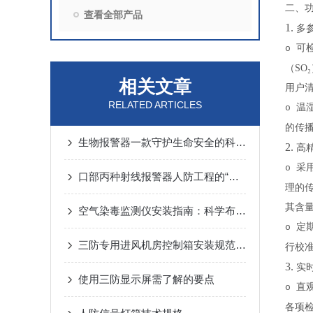
二、
查看全部产品
1.
多
可
o
（SO
相关文章
用户
RELATED ARTICLES
温
o
的传
生物报警器一款守护生命安全的科技哨兵
2.
高
采
o
口部丙种射线报警器人防工程的“核生化”哨兵
理的传
其含
空气染毒监测仪安装指南：科学布局与规范操作的关键步骤
定
o
三防专用进风机房控制箱安装规范详解
行校
3.
实
使用三防显示屏需了解的要点
直
o
各项