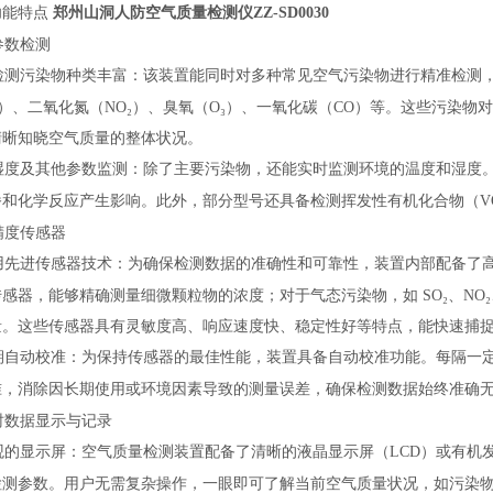
功能特点
郑州山洞人防空气质量检测仪ZZ-SD0030
参数检测
检测污染物种类丰富：该装置能同时对多种常见空气污染物进行精准检测
₂）、二氧化氮（NO₂）、臭氧（O₃）、一氧化碳（CO）等。这些污染
清晰知晓空气质量的整体状况。
湿度及其他参数监测：除了主要污染物，还能实时监测环境的温度和湿度
播和化学反应产生影响。此外，部分型号还具备检测挥发性有机化合物（
精度传感器
用先进传感器技术：为确保检测数据的准确性和可靠性，装置内部配备了
感器，能够精确测量细微颗粒物的浓度；对于气态污染物，如 SO₂、NO₂
量。这些传感器具有灵敏度高、响应速度快、稳定性好等特点，能快速捕
期自动校准：为保持传感器的最佳性能，装置具备自动校准功能。每隔一
准，消除因长期使用或环境因素导致的测量误差，确保检测数据始终准确
时数据显示与记录
观的显示屏：空气质量检测装置配备了清晰的液晶显示屏（
LCD）或有机
检测参数。用户无需复杂操作，一眼即可了解当前空气质量状况，如污染