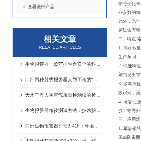
信号变化来
查看全部产品
些参数的精
此外，光学
穿过含有毒
相关文章
二、特点
南
RELATED ARTICLES
1.
高灵敏度
生产车间，
生物报警器一款守护生命安全的科技哨兵
2.
快速响应
剂到发出警
口部丙种射线报警器人防工程的“核生化”哨兵
3.
多毒剂检
效识别，满
天水车库人防空气质量检测仪的检测方法
4.
可靠性强
生物报警器粒径测试方法：技术解析与应用要点
沙尘等野外
三、应用场
口部生物报警器SFEB-41F：环境生物因素变化的守护者
1.
军事领域
佩戴防毒面