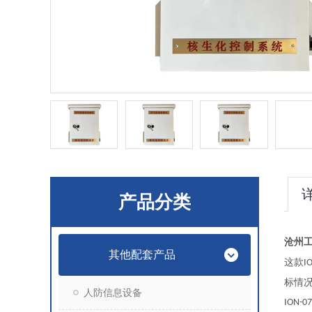
产品分类
沧州
其他配套产品
这款
I
标情
人防信息设备
ION-0