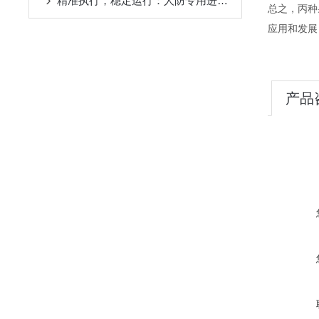
精准执行，稳定运行：人防专用进风机房控制箱的实操与安全规范
总之，丙种
应用和发展
产品