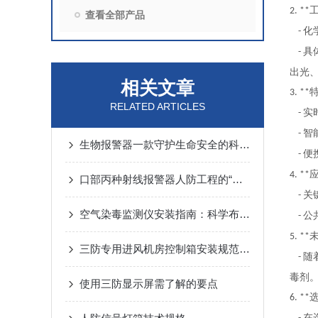
2. **
查看全部产品
化
-
具
-
出光
相关文章
3. **
RELATED ARTICLES
实
-
智
-
生物报警器一款守护生命安全的科技哨兵
便
-
4. **
口部丙种射线报警器人防工程的“核生化”哨兵
关
-
空气染毒监测仪安装指南：科学布局与规范操作的关键步骤
公
-
5. **
三防专用进风机房控制箱安装规范详解
随
-
毒剂
使用三防显示屏需了解的要点
6. **
在