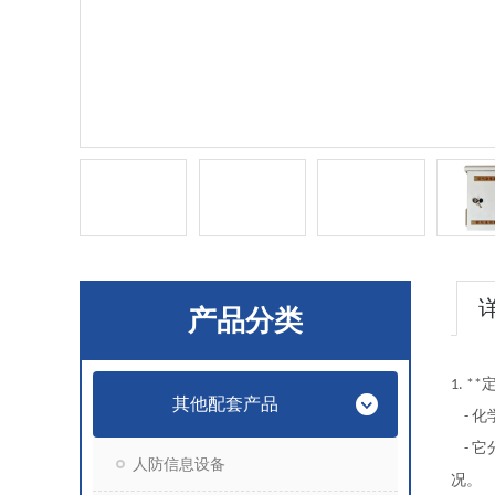
产品分类
1. **
其他配套产品
化
-
它
-
人防信息设备
况。