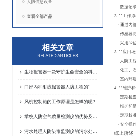
人防信息设备
数据记
-
工作原
2. **
查看全部产品
通过内
-
传感器
-
采用
-
32
相关文章
应用场
3. **
RELATED ARTICLES
人防工
-
化工、
-
生物报警器一款守护生命安全的科技哨兵
室内环
-
口部丙种射线报警器人防工程的“核生化”哨兵
维护和
4. **
定期检
-
风机控制箱的工作原理是怎样的呢?
维护和
-
定期校
-
学校人防空气质量检测仪的优势及监测方案
安全操
-
污水处理人防染毒监测仪的污水处理常规化验操作
综上所述