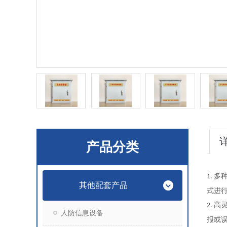
产品分类
多
1.
其他配套产品
式进
高
2.
人防信息设备
报或