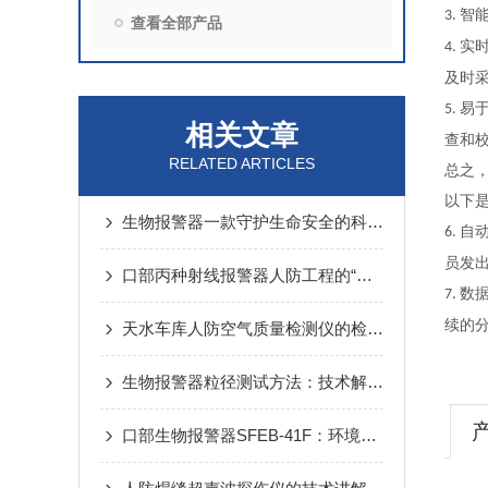
智
3.
查看全部产品
实
4.
及时
易
5.
相关文章
查和
RELATED ARTICLES
总之
以下
生物报警器一款守护生命安全的科技哨兵
自
6.
员发
口部丙种射线报警器人防工程的“核生化”哨兵
数
7.
续的
天水车库人防空气质量检测仪的检测方法
生物报警器粒径测试方法：技术解析与应用要点
口部生物报警器SFEB-41F：环境生物因素变化的守护者