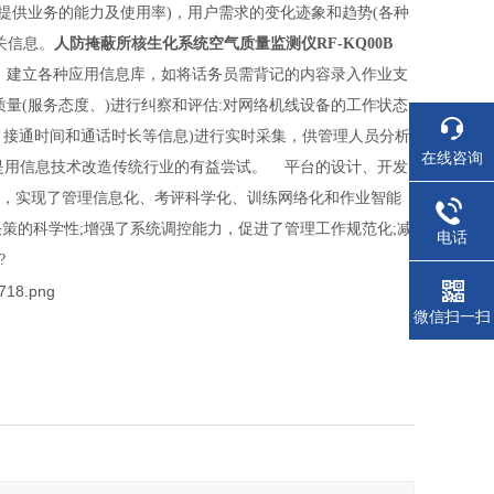
统提供业务的能力及使用率)，用户需求的变化迹象和趋势(各种
关信息。
人防
掩蔽所核生化系统空气质量监测仪RF-KQ00B
，建立各种应用信息库，如将话务员需背记的内容录入作业支
量(服务态度、)进行纠察和评估:对网络机线设备的工作状态
、接通时间和通话时长等信息)进行实时采集，供管理人员分析
在线咨询
是用信息技术改造传统行业的有益尝试。 平台的设计、开发
入，实现了管理信息化、考评科学化、训练网络化和作业智能
策的科学性;增强了系统调控能力，促进了管理工作规范化;减
电话
?
微信扫一扫