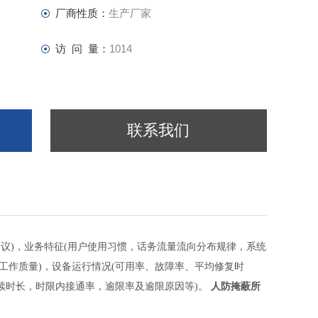
厂商性质：
生产厂家
访 问 量：
1014
联系我们
建议)，业务特征(用户使用习惯，话务流量流向分布规律，系统
工作质量)，设备运行情况(可用率、故障率、平均修复时
接续时长，时限内接通率，逾限率及逾限原因等)。
人防
掩蔽所