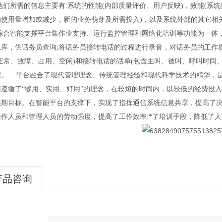
他们所需的信息主要有:系统的性能(内部质量评价、用户反映)，效能(系
的使用量增加或减少，新的业务萌芽及所需投入)，以及系统外部的其它相
综合智能支撑平台集作业支持、运行监控管理和网络化培训等功能为一体
息库，供话务员查询
;将话务员接转电话的过程进行录音，对话务员的工作质
(正常、故障、占用、空闲)和接转电话的话单(包含主叫、被叫、呼叫时间
理。 平台融合了现代管理理念、传统管理经验和现代科学技术的精华，
用遵循了“够用、实用、好用"的理念，在较短的时间内，以较低的经费投
预期目标。在智能平台的支撑下，实现了指挥通信系统信息共享，提高了决
作人员和管理人员的劳动强度，提高了工作效率:*了培训手段，降低了人
产品咨询