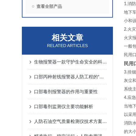
1.
消防
查看全部产品
地下
小和
2.
火灾
相关文章
火灾
RELATED ARTICLES
一般
民用
生物报警器一款守护生命安全的科技哨兵
民用
3.
排烟
口部丙种射线报警器人防工程的“核生化”哨兵
灰尘
系统
口部毒剂报警器的作用与重要性
4.
应急
口部毒剂监测仪主要功能解析
当地
以采
人防石油空气质量检测仪技术方案汇总
消防
的大