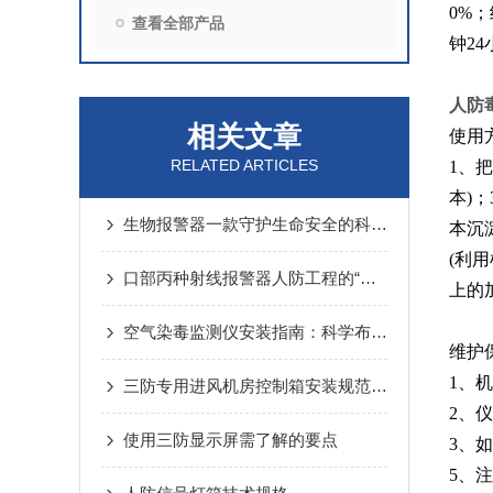
0%
查看全部产品
钟2
人防毒
相关文章
使用
RELATED ARTICLES
1、把
本)
生物报警器一款守护生命安全的科技哨兵
本沉
(利
口部丙种射线报警器人防工程的“核生化”哨兵
上的
空气染毒监测仪安装指南：科学布局与规范操作的关键步骤
维护
1、
三防专用进风机房控制箱安装规范详解
2、
使用三防显示屏需了解的要点
3、
5、