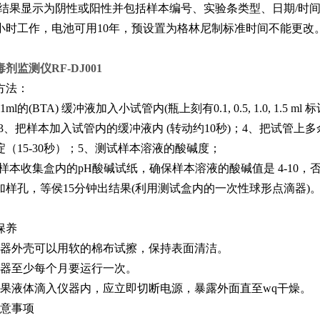
；结果显示为阴性或阳性并包括样本编号、实验条类型、日期/时间
4小时工作，电池可用10年，预设置为格林尼制标准时间不能更改
剂监测仪RF-DJ001
方法：
1ml的(BTA) 缓冲液加入小试管内(瓶上刻有0.1, 0.5, 1.0, 1
；3、把样本加入试管内的缓冲液内 (转动约10秒)；4、把试管
淀（15-30秒）；5、测试样本溶液的酸碱度；
用样本收集盒内的pH酸碱试纸，确保样本溶液的酸碱值是 4-10，否则
加样孔，等侯15分钟出结果(利用测试盒内的一次性球形点滴器)
保养
机器外壳可以用软的棉布试擦，保持表面清洁。
仪器至少每个月要运行一次。
如果液体滴入仪器内，应立即切断电源，暴露外面直至wq
干燥。
注意事项