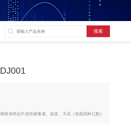
J001
检测液体样品中炭疽麻毒素、鼠疫、天花（前面四种已配）
、THURINGIENSIS酐菌、兔热病、菌生物危险品介