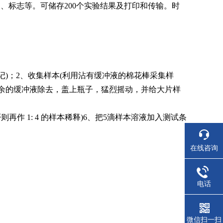
、标志等。可储存200个实验结果及打印和传输。时
。
.5 ml 标记)；2、收集样本(利用沾有缓冲液的棉花棒采集样
上多余的缓冲液除去，盖上瓶子，猛烈摇动，并给大片样
再作 1: 4 的样本稀释)6、把5滴样本溶液加入测试条
。
在线咨询
电话
微信扫一扫